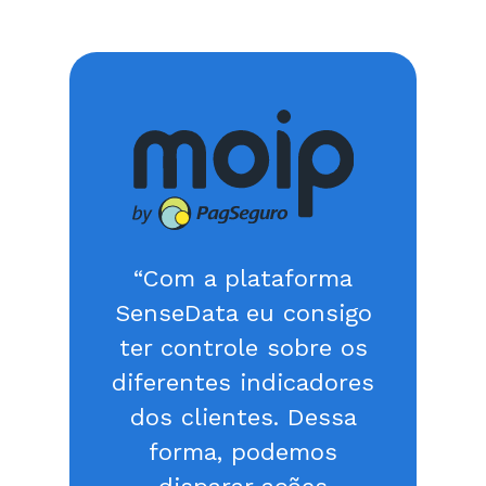
“Com a plataforma
SenseData eu consigo
ter controle sobre os
diferentes indicadores
dos clientes. Dessa
forma, podemos