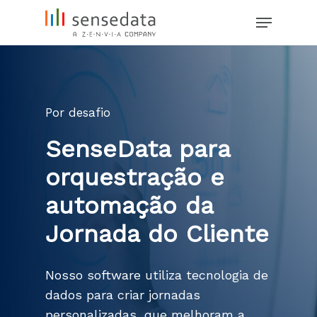
Skip
Menu
to
main
content
Por desafio
SenseData para
orquestração e
automação da
Jornada do Cliente
Nosso software utiliza tecnologia de
dados para criar jornadas
personalizadas, que melhoram a